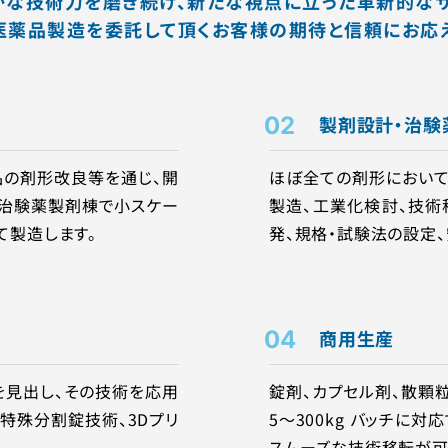
確かな技術力を磨き続け、新たな視点に立った革新的なサ
医薬品製造を委託して頂くお客様の期待と信頼にお応え
02
製剤設計・治験
品の剤形改良等を通じ、開
ほぼ全ての剤形において、P
た治験薬製剤棟で⼩スケー
製造、⼯業化検討、技術
て製造します。
発、規格・試験法の設定
04
商用生産
を見出し、その技術を応用
錠剤、カプセル剤、散顆
特殊分割錠技術、3Dプリ
5～300kg バッチに
スムーズな技術移転が可